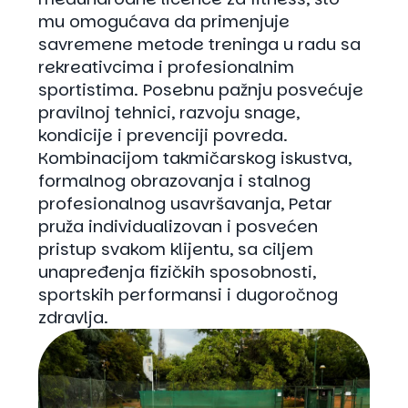
mu omogućava da primenjuje
savremene metode treninga u radu sa
rekreativcima i profesionalnim
sportistima. Posebnu pažnju posvećuje
pravilnoj tehnici, razvoju snage,
kondicije i prevenciji povreda.
Kombinacijom takmičarskog iskustva,
formalnog obrazovanja i stalnog
profesionalnog usavršavanja, Petar
pruža individualizovan i posvećen
pristup svakom klijentu, sa ciljem
unapređenja fizičkih sposobnosti,
sportskih performansi i dugoročnog
zdravlja.