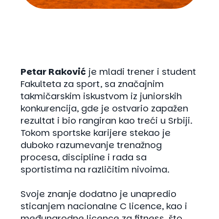
Petar Raković
je mladi trener i student
Fakulteta za sport, sa značajnim
takmičarskim iskustvom iz juniorskih
konkurencija, gde je ostvario zapažen
rezultat i bio rangiran kao treći u Srbiji.
Tokom sportske karijere stekao je
duboko razumevanje trenažnog
procesa, discipline i rada sa
sportistima na različitim nivoima.
Svoje znanje dodatno je unapredio
sticanjem nacionalne C licence, kao i
međunarodne licence za fitness, što