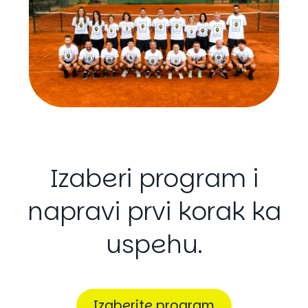
Izaberi
program
i
napravi
prvi
korak
ka
uspehu.
Izaberite program