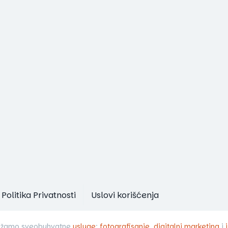
Politika Privatnosti
Uslovi korišćenja
užamo sveobuhvatne
usluge
:
fotografisanje
,
digitalni marketing
i