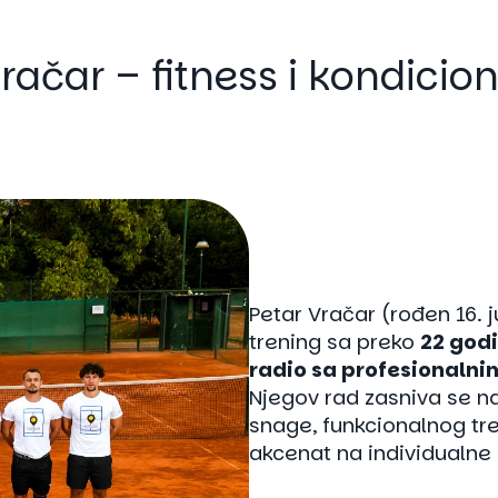
račar – fitness i kondicion
Petar Vračar (rođen 16. j
trening sa preko
22 godi
radio sa profesionalni
Njegov rad zasniva se 
snage, funkcionalnog tre
akcenat na individualne