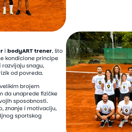
er
i
bodyART trener
, što
 kondicione principe
 razvijaju snagu,
 rizik od povreda.
 velikim brojem
m da unaprede fizičke
ojih sposobnosti.
, znanje i motivaciju,
ljnog sportskog