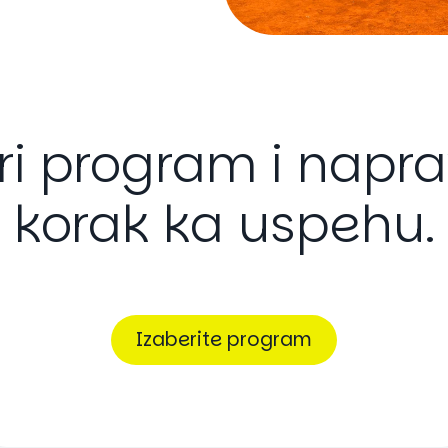
ri
program
i
napra
korak
ka
uspehu.
Izaberite program