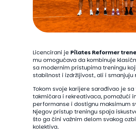
Licencirani je
Pilates Reformer tren
mu omogućava da kombinuje klasične
sa modernim pristupima treningu koji
stabilnost i izdržljivost, ali i smanjuju
Tokom svoje karijere sarađivao je sa
takmičara i rekreativaca, pomažući i
performanse i dostignu maksimum sv
Njegov pristup treningu spaja iskustvo
što ga čini važnim delom svakog ozbi
kolektiva.