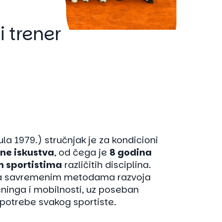
i trener
ula 1979.) stručnjak je za kondicioni
ne iskustva
, od čega je
8 godina
m sportistima
različitih disciplina.
na savremenim metodama razvoja
ninga i mobilnosti, uz poseban
 potrebe svakog sportiste.