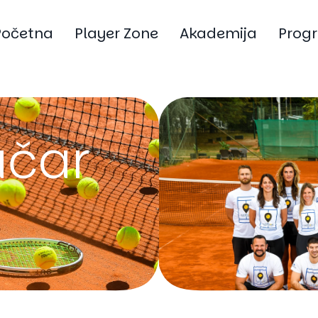
Početna
Player Zone
Akademija
Prog
ačar