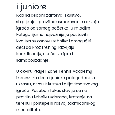
i juniore
Rad sa decom zahteva iskustvo,
strpljenje i pravilno usmeravanje razvoja
igrača od samog početka. U mlađim
kategorijama najvažnije je postaviti
kvalitetnu osnovu tehnike i omogućiti
deci da kroz trening razvijaju
koordinaciju, osećaj za igru i
samopouzdanje.
U okviru Player Zone Tennis Academy
treninzi za decu i juniore prilagođeni su
uzrastu, nivou iskustva i ciljevima svakog
igrača. Poseban fokus stavlja se na
pravilnu tehniku udaraca, kretanje na
terenu i postepeni razvoj takmičarskog
mentaliteta.