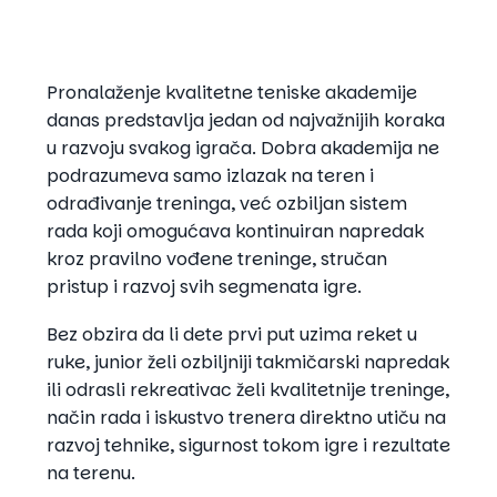
Pronalaženje kvalitetne teniske akademije
danas predstavlja jedan od najvažnijih koraka
u razvoju svakog igrača. Dobra akademija ne
podrazumeva samo izlazak na teren i
odrađivanje treninga, već ozbiljan sistem
rada koji omogućava kontinuiran napredak
kroz pravilno vođene treninge, stručan
pristup i razvoj svih segmenata igre.
Bez obzira da li dete prvi put uzima reket u
ruke, junior želi ozbiljniji takmičarski napredak
ili odrasli rekreativac želi kvalitetnije treninge,
način rada i iskustvo trenera direktno utiču na
razvoj tehnike, sigurnost tokom igre i rezultate
na terenu.