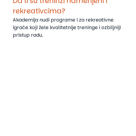
Da li su treninzi namenjeni i
rekreativcima?
Akademija nudi programe i za rekreativne
igrače koji žele kvalitetnije treninge i ozbiljniji
pristup radu.