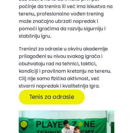
počinje da trenira ili već ima iskustva na
terenu, profesionalno vođen trening
može značajno ubrzati napredak i
pomoći igračima da razviju sigurniju i
stabilniju igru.
Treninzi za odrasle u okviru akademije
prilagođeni su nivou svakog igrača i
obuhvataju rad na tehnici, taktici,
kondiciji i pravilnom kretanju na terenu.
Cilj nije samo fizička aktivnost, već
stvarni napredak i kvalitetnija igra.
Tenis za odrasle