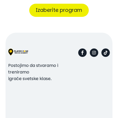
Izaberite program
Postojimo da stvaramo i
treniramo
igrače svetske klase.