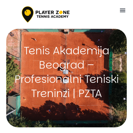
Tenis Akademija
Beograd –
Profesionalni Teniski
Treninzi | PZTA