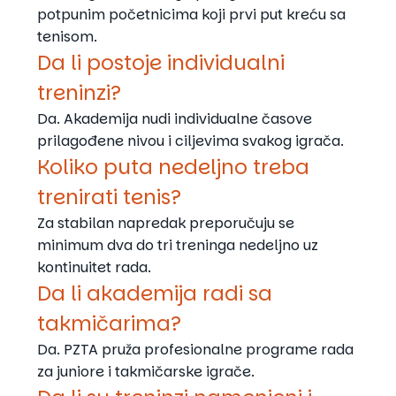
potpunim početnicima koji prvi put kreću sa
tenisom.
Da li postoje individualni
treninzi?
Da. Akademija nudi individualne časove
prilagođene nivou i ciljevima svakog igrača.
Koliko puta nedeljno treba
trenirati tenis?
Za stabilan napredak preporučuju se
minimum dva do tri treninga nedeljno uz
kontinuitet rada.
Da li akademija radi sa
takmičarima?
Da. PZTA pruža profesionalne programe rada
za juniore i takmičarske igrače.