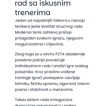
rad sa iskusnim
trenerima
Jedan od najvažnijih faktora u razvoju
tenisera jeste kvalitet stručnog rada.
Moderan tenis zahteva pristup
prilagođen svakom igraču, njegovim
mogućnostima i ciljevima.
Zbog toga se u okviru PZTA akademije
posebna pažnja posvećuje
individualnom radu i analizi igre svakog
polaznika. Kroz pravilno vođene
treninge igrači postepeno razvijaju
tehniku, fizičku spremu, sigurnost tokom
poena i stabilnost u mečevima.
Takav sistem rada omogućava
dugoročan razvoj igrača i znatno